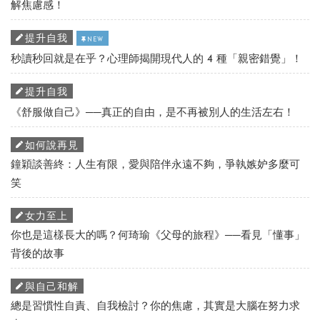
解焦慮感！
提升自我
NEW
秒讀秒回就是在乎？心理師揭開現代人的 4 種「親密錯覺」！
提升自我
《舒服做自己》──真正的自由，是不再被別人的生活左右！
如何說再見
鐘穎談善終：人生有限，愛與陪伴永遠不夠，爭執嫉妒多麼可
笑
女力至上
你也是這樣長大的嗎？何琦瑜《父母的旅程》──看見「懂事」
背後的故事
與自己和解
總是習慣性自責、自我檢討？你的焦慮，其實是大腦在努力求