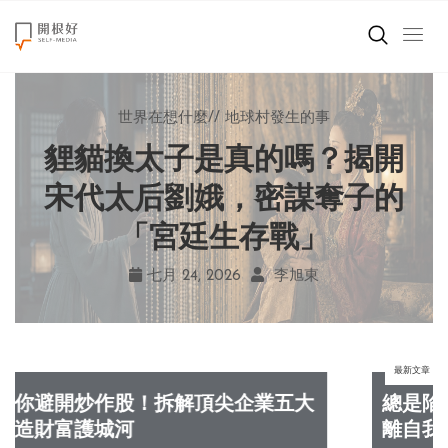
來點正能量
小孩不是噩夢
世界在想什麼
來點正能量
來點正能量
//
//
//
//
爸媽老師輕鬆教
地球村發生的事
如何說再見
提升自我
世界在想什麼
鐘穎談善終：人生有限，愛
自己打電話就能請假？岑澎
秒讀秒回就是在乎？心理師
貍貓換太子是真的嗎？揭開
創造美好生活
揭開現代人的 4 種「親密錯
與陪伴永遠不夠，爭執嫉妒
維新作《沒問題小學》看見
宋代太后劉娥，密謀奪子的
小孩不是噩夢
孩子的學習困境！
「宮廷生存戰」
多麼可笑
覺」！
職場商業經濟
八月 03, 2026
七月 24, 2026
七月 31, 2026
七月 29, 2026
魏妏秦
李旭東
羅子琦
鐘穎
影片專區
最新文章
關於我們
五大
總是陷入自我懷疑？善用「蝙蝠俠效應
離自我，8 步驟化解焦慮感！