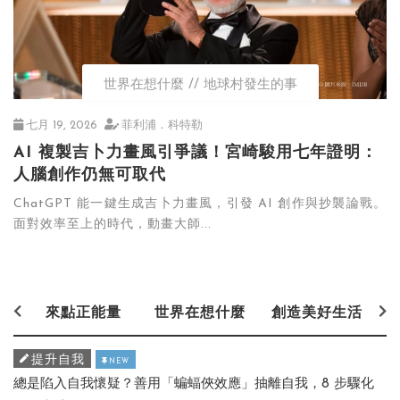
世界在想什麼
地球村發生的事
七月 19, 2026
菲利浦．科特勒
AI 複製吉卜力畫風引爭議！宮崎駿用七年證明：
人腦創作仍無可取代
ChatGPT 能一鍵生成吉卜力畫風，引發 AI 創作與抄襲論戰。
面對效率至上的時代，動畫大師...
來點正能量
世界在想什麼
創造美好生活
提升自我
NEW
總是陷入自我懷疑？善用「蝙蝠俠效應」抽離自我，8 步驟化