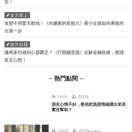
生！
女力至上
改變不用驚天動地！《米娜家的星期六》看小女孩如何勇敢跨
出第一步
提升自我
賺再多仍感到心靈匱乏？《打開錢意識》化解金錢焦慮，實踐
富足心態！
熱門點閱
156336
蔡佳璇
朋友心情不好，要他把負面情緒講出來其
實沒幫助？
152249
換日線sunline