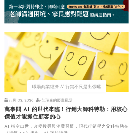
職場商業經濟
行銷不只是出張嘴
八月 02, 2026
艾瑞克的廢畫亂話
萬事問 AI 的世代來臨！行銷大師科特勒：用核心
價值才能抓住顧客的心
AI 橫空出世，改變搜尋與消費習慣，現代行銷學之父科特勒在