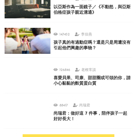
以亞斯作為一面鏡子／《不動怒，與亞斯
伯格症孩子親近溝通》
147452
李佳燕
孩子真的有過動症嗎？還是只是周遭沒有
引起他們興趣的事物？
126846
老根常談
喜愛貝果、司康、甜甜圈或可頌的你，請
小心黏黏的麩質蛋白質
88417
尚瑞君
尚瑞君：做好這 7 件事，陪伴孩子一起
好好長大！