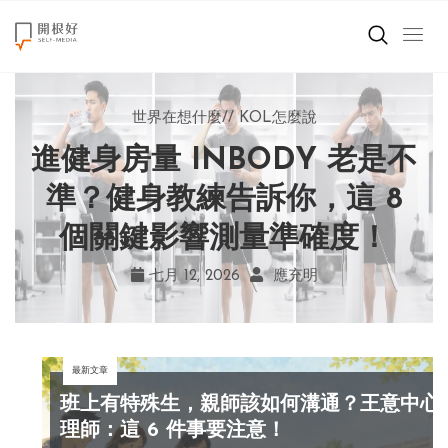
來點正能量
世界在想什麼
世界在想什麼
來點正能量
來點正能量
//
//
//
//
地球村發生的事
與自己和解
KOL怎麼說
女力至上
世界在想什麼
進健身房量 INBODY 老是不
AI 複製吉卜力畫風引爭議！
別讓過去的榮耀嘲笑現在！
改變不用驚天動地！《米娜
創造美好生活
宮崎駿用七年證明：人腦創
學會捨棄獎盃，活出當下的
家的星期六》看小女孩如何
準？健身教練告訴你，這 8
小孩不是噩夢
個關鍵影響測量準確度！
勇敢跨出第一步
作仍無可取代
真實幸福
職場商業經濟
七月 19, 2026
七月 17, 2026
七月 22, 2026
七月 12, 2026
亞瑟．布魯克斯
菲利浦．科特勒
不正田心
應充明
影片專區
最新文章
關於我們
班上有特殊生，親師該如何溝通？王意中心
理師：這 6 件事要注意！