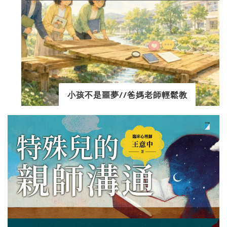
小孩不是噩夢//爸媽老師輕鬆教