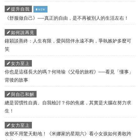
提升自我
NEW
《舒服做自己》──真正的自由，是不再被別人的生活左右！
如何說再見
鐘穎談善終：人生有限，愛與陪伴永遠不夠，爭執嫉妒多麼可
笑
女力至上
你也是這樣長大的嗎？何琦瑜《父母的旅程》──看見「懂事」
背後的故事
與自己和解
總是習慣性自責、自我檢討？你的焦慮，其實是大腦在努力求
生！
女力至上
改變不用驚天動地！《米娜家的星期六》看小女孩如何勇敢跨