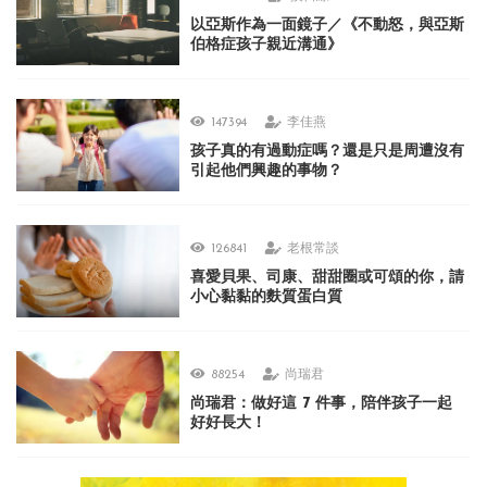
以亞斯作為一面鏡子／《不動怒，與亞斯
伯格症孩子親近溝通》
147394
李佳燕
孩子真的有過動症嗎？還是只是周遭沒有
引起他們興趣的事物？
126841
老根常談
喜愛貝果、司康、甜甜圈或可頌的你，請
小心黏黏的麩質蛋白質
88254
尚瑞君
尚瑞君：做好這 7 件事，陪伴孩子一起
好好長大！