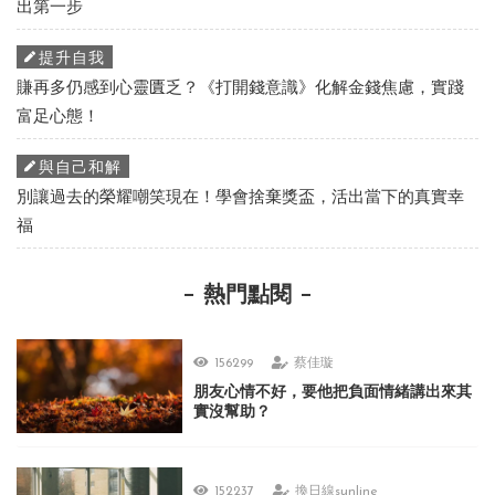
出第一步
提升自我
賺再多仍感到心靈匱乏？《打開錢意識》化解金錢焦慮，實踐
富足心態！
與自己和解
別讓過去的榮耀嘲笑現在！學會捨棄獎盃，活出當下的真實幸
福
熱門點閱
156299
蔡佳璇
朋友心情不好，要他把負面情緒講出來其
實沒幫助？
152237
換日線sunline