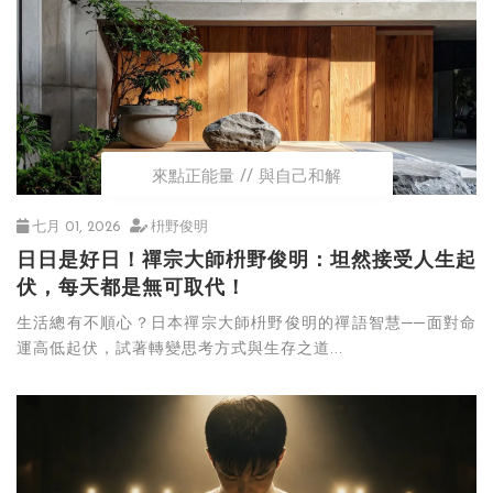
來點正能量
與自己和解
七月 01, 2026
枡野俊明
日日是好日！禪宗大師枡野俊明：坦然接受人生起
伏，每天都是無可取代！
生活總有不順心？日本禪宗大師枡野俊明的禪語智慧──面對命
運高低起伏，試著轉變思考方式與生存之道...