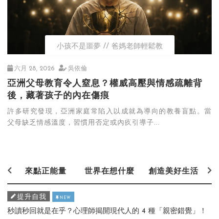
小孩不是噩夢
爸媽老師輕鬆教
六月 28, 2026
吳依倫
亞洲父母教育令人窒息？權威高壓與情感疏離背
後，藏著孩子的內在傷痕
許多研究發現，亞洲家庭常陷入以成就為導向的教養盲點。當
父母缺乏情感溫度，習慣用否定或內疚引導子...
來點正能量
世界在想什麼
創造美好生活
提升自我
NEW
秒讀秒回就是在乎？心理師揭開現代人的 4 種「親密錯覺」！