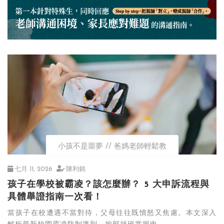
小孩不是噩夢
爸媽老師輕鬆教
七月 11, 2026
陳利銘
孩子在學校被霸凌？該怎麼辦？ 5 大申訴流程與
具體舉證指南一次看！
當孩子在校遭遇不當對待，父母往往既憤怒又焦慮。本文深入