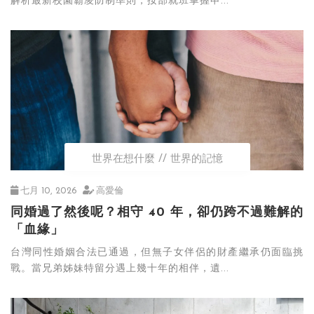
解析最新校園霸凌防制準則，按部就班掌握申...
世界在想什麼
世界的記憶
七月 10, 2026
高愛倫
同婚過了然後呢？相守 40 年，卻仍跨不過難解的
「血緣」
台灣同性婚姻合法已通過，但無子女伴侶的財產繼承仍面臨挑
戰。當兄弟姊妹特留分遇上幾十年的相伴，遺...