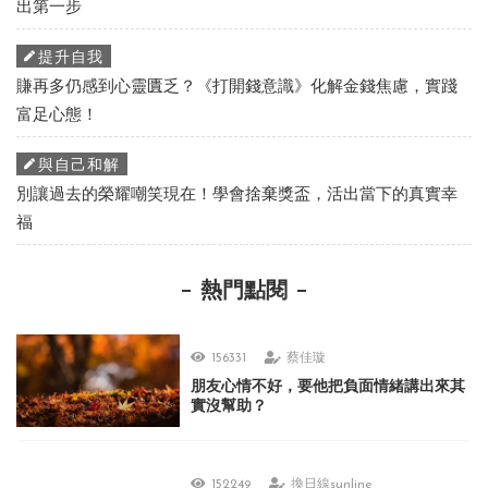
出第一步
提升自我
賺再多仍感到心靈匱乏？《打開錢意識》化解金錢焦慮，實踐
富足心態！
與自己和解
別讓過去的榮耀嘲笑現在！學會捨棄獎盃，活出當下的真實幸
福
熱門點閱
156331
蔡佳璇
朋友心情不好，要他把負面情緒講出來其
實沒幫助？
152249
換日線sunline