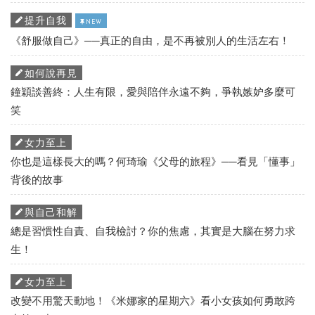
提升自我
NEW
《舒服做自己》──真正的自由，是不再被別人的生活左右！
如何說再見
鐘穎談善終：人生有限，愛與陪伴永遠不夠，爭執嫉妒多麼可
笑
女力至上
你也是這樣長大的嗎？何琦瑜《父母的旅程》──看見「懂事」
背後的故事
與自己和解
總是習慣性自責、自我檢討？你的焦慮，其實是大腦在努力求
生！
女力至上
改變不用驚天動地！《米娜家的星期六》看小女孩如何勇敢跨