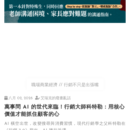
職場商業經濟
行銷不只是出張嘴
八月 02, 2026
艾瑞克的廢畫亂話
萬事問 AI 的世代來臨！行銷大師科特勒：用核心
價值才能抓住顧客的心
AI 橫空出世，改變搜尋與消費習慣，現代行銷學之父科特勒在