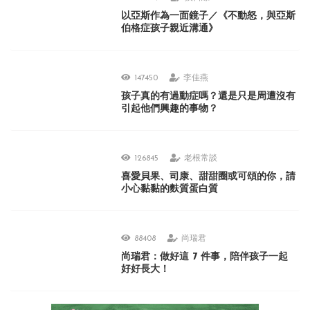
以亞斯作為一面鏡子／《不動怒，與亞斯
伯格症孩子親近溝通》
147450
李佳燕
孩子真的有過動症嗎？還是只是周遭沒有
引起他們興趣的事物？
126845
老根常談
喜愛貝果、司康、甜甜圈或可頌的你，請
小心黏黏的麩質蛋白質
88408
尚瑞君
尚瑞君：做好這 7 件事，陪伴孩子一起
好好長大！