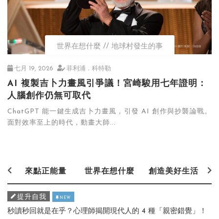
世界在想什麼
地球村發生的事
七月 19, 2026
菲利浦．科特勒
AI 複製吉卜力畫風引爭議！宮崎駿用七年證明：
人腦創作仍無可取代
ChatGPT 能一鍵生成吉卜力畫風，引發 AI 創作與抄襲論戰。
面對效率至上的時代，動畫大師...
來點正能量
世界在想什麼
創造美好生活
提升自我
NEW
秒讀秒回就是在乎？心理師揭開現代人的 4 種「親密錯覺」！