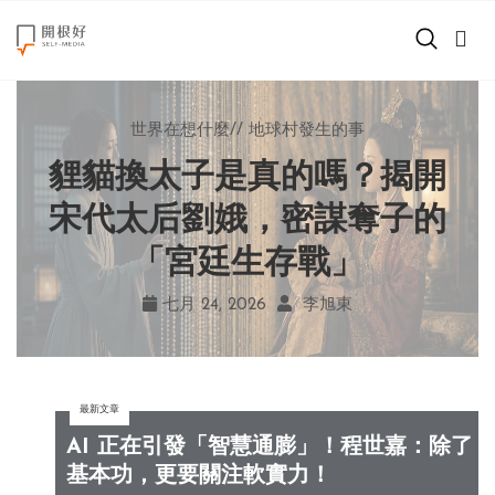
來點正能量
小孩不是噩夢
世界在想什麼
來點正能量
來點正能量
//
//
//
//
爸媽老師輕鬆教
地球村發生的事
如何說再見
提升自我
世界在想什麼
鐘穎談善終：人生有限，愛
自己打電話就能請假？岑澎
秒讀秒回就是在乎？心理師
貍貓換太子是真的嗎？揭開
創造美好生活
揭開現代人的 4 種「親密錯
與陪伴永遠不夠，爭執嫉妒
維新作《沒問題小學》看見
宋代太后劉娥，密謀奪子的
小孩不是噩夢
孩子的學習困境！
「宮廷生存戰」
多麼可笑
覺」！
職場商業經濟
八月 03, 2026
七月 24, 2026
七月 31, 2026
七月 29, 2026
魏妏秦
李旭東
羅子琦
鐘穎
影片專區
最新文章
關於我們
AI 正在引發「智慧通膨」！程世嘉：除了
基本功，更要關注軟實力！