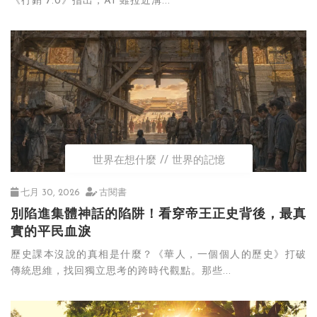
《行銷 7.0》指出，AI 雖拉近溝...
世界在想什麼
世界的記憶
七月 30, 2026
古閱書
別陷進集體神話的陷阱！看穿帝王正史背後，最真
實的平民血淚
歷史課本沒說的真相是什麼？《華人，一個個人的歷史》打破
傳統思維，找回獨立思考的跨時代觀點。那些...