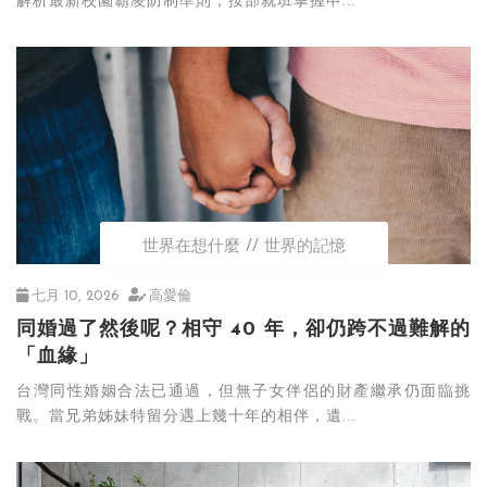
解析最新校園霸凌防制準則，按部就班掌握申...
世界在想什麼
世界的記憶
七月 10, 2026
高愛倫
同婚過了然後呢？相守 40 年，卻仍跨不過難解的
「血緣」
台灣同性婚姻合法已通過，但無子女伴侶的財產繼承仍面臨挑
戰。當兄弟姊妹特留分遇上幾十年的相伴，遺...