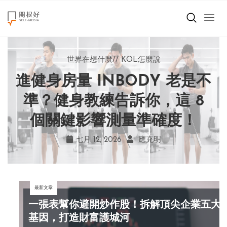
來點正能量
世界在想什麼
世界在想什麼
來點正能量
來點正能量
//
//
//
//
地球村發生的事
與自己和解
KOL怎麼說
女力至上
世界在想什麼
進健身房量 INBODY 老是不
AI 複製吉卜力畫風引爭議！
別讓過去的榮耀嘲笑現在！
改變不用驚天動地！《米娜
創造美好生活
宮崎駿用七年證明：人腦創
學會捨棄獎盃，活出當下的
家的星期六》看小女孩如何
準？健身教練告訴你，這 8
小孩不是噩夢
個關鍵影響測量準確度！
勇敢跨出第一步
作仍無可取代
真實幸福
職場商業經濟
七月 19, 2026
七月 17, 2026
七月 22, 2026
七月 12, 2026
亞瑟．布魯克斯
菲利浦．科特勒
不正田心
應充明
影片專區
最新文章
關於我們
一張表幫你避開炒作股！拆解頂尖企業五大
基因，打造財富護城河