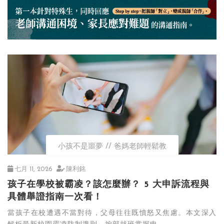
小孩不是噩夢
爸媽老師輕鬆教
七月 11, 2026
陳利銘
孩子在學校被霸凌？該怎麼辦？ 5 大申訴流程與
具體舉證指南一次看！
當孩子在校遭遇不當對待，父母往往既憤怒又焦慮。本文深入