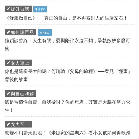
提升自我
NEW
《舒服做自己》──真正的自由，是不再被別人的生活左右！
如何說再見
NEW
鐘穎談善終：人生有限，愛與陪伴永遠不夠，爭執嫉妒多麼可
笑
女力至上
你也是這樣長大的嗎？何琦瑜《父母的旅程》──看見「懂事」
背後的故事
與自己和解
總是習慣性自責、自我檢討？你的焦慮，其實是大腦在努力求
生！
女力至上
改變不用驚天動地！《米娜家的星期六》看小女孩如何勇敢跨