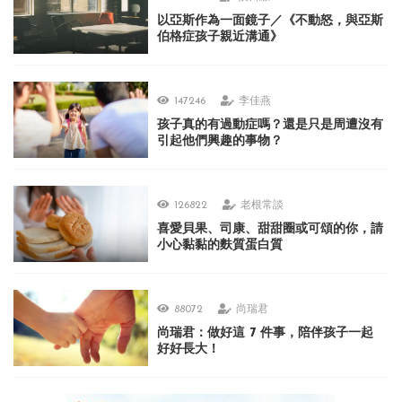
以亞斯作為一面鏡子／《不動怒，與亞斯
伯格症孩子親近溝通》
147246
李佳燕
孩子真的有過動症嗎？還是只是周遭沒有
引起他們興趣的事物？
126822
老根常談
喜愛貝果、司康、甜甜圈或可頌的你，請
小心黏黏的麩質蛋白質
88072
尚瑞君
尚瑞君：做好這 7 件事，陪伴孩子一起
好好長大！