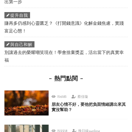
出第一步
提升自我
賺再多仍感到心靈匱乏？《打開錢意識》化解金錢焦慮，實踐
富足心態！
與自己和解
別讓過去的榮耀嘲笑現在！學會捨棄獎盃，活出當下的真實幸
福
熱門點閱
156183
蔡佳璇
朋友心情不好，要他把負面情緒講出來其
實沒幫助？
152218
換日線sunline