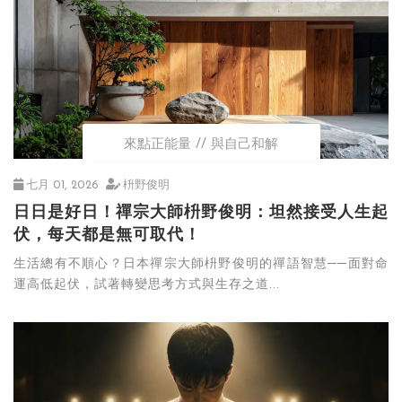
來點正能量
與自己和解
七月 01, 2026
枡野俊明
日日是好日！禪宗大師枡野俊明：坦然接受人生起
伏，每天都是無可取代！
生活總有不順心？日本禪宗大師枡野俊明的禪語智慧──面對命
運高低起伏，試著轉變思考方式與生存之道...