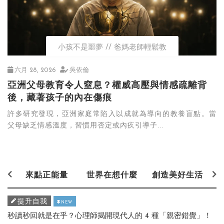
小孩不是噩夢
爸媽老師輕鬆教
六月 28, 2026
吳依倫
亞洲父母教育令人窒息？權威高壓與情感疏離背
後，藏著孩子的內在傷痕
許多研究發現，亞洲家庭常陷入以成就為導向的教養盲點。當
父母缺乏情感溫度，習慣用否定或內疚引導子...
來點正能量
世界在想什麼
創造美好生活
提升自我
NEW
秒讀秒回就是在乎？心理師揭開現代人的 4 種「親密錯覺」！