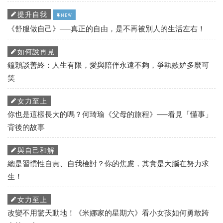
提升自我
NEW
《舒服做自己》──真正的自由，是不再被別人的生活左右！
如何說再見
鐘穎談善終：人生有限，愛與陪伴永遠不夠，爭執嫉妒多麼可
笑
女力至上
你也是這樣長大的嗎？何琦瑜《父母的旅程》──看見「懂事」
背後的故事
與自己和解
總是習慣性自責、自我檢討？你的焦慮，其實是大腦在努力求
生！
女力至上
改變不用驚天動地！《米娜家的星期六》看小女孩如何勇敢跨