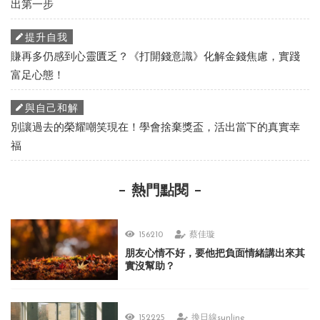
出第一步
提升自我
賺再多仍感到心靈匱乏？《打開錢意識》化解金錢焦慮，實踐
富足心態！
與自己和解
別讓過去的榮耀嘲笑現在！學會捨棄獎盃，活出當下的真實幸
福
熱門點閱
156210
蔡佳璇
朋友心情不好，要他把負面情緒講出來其
實沒幫助？
152225
換日線sunline