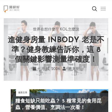
來點正能量
世界在想什麼
世界在想什麼
來點正能量
來點正能量
//
//
//
//
地球村發生的事
與自己和解
KOL怎麼說
女力至上
世界在想什麼
進健身房量 INBODY 老是不
AI 複製吉卜力畫風引爭議！
別讓過去的榮耀嘲笑現在！
改變不用驚天動地！《米娜
創造美好生活
宮崎駿用七年證明：人腦創
學會捨棄獎盃，活出當下的
家的星期六》看小女孩如何
準？健身教練告訴你，這 8
小孩不是噩夢
個關鍵影響測量準確度！
勇敢跨出第一步
作仍無可取代
真實幸福
職場商業經濟
七月 19, 2026
七月 17, 2026
七月 22, 2026
七月 12, 2026
亞瑟．布魯克斯
菲利浦．科特勒
不正田心
應充明
影片專區
最新文章
關於我們
糧食短缺只能吃蟲？ 5 種常見的食用昆
蟲，營養價值、烹調法一次看！