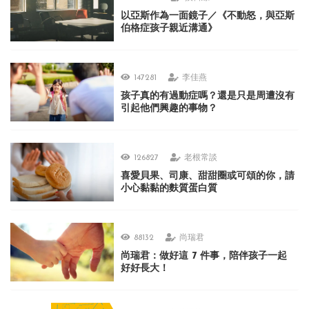
以亞斯作為一面鏡子／《不動怒，與亞斯
伯格症孩子親近溝通》
147281
李佳燕
孩子真的有過動症嗎？還是只是周遭沒有
引起他們興趣的事物？
126827
老根常談
喜愛貝果、司康、甜甜圈或可頌的你，請
小心黏黏的麩質蛋白質
88132
尚瑞君
尚瑞君：做好這 7 件事，陪伴孩子一起
好好長大！