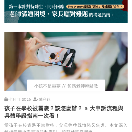
小孩不是噩夢
爸媽老師輕鬆教
七月 11, 2026
陳利銘
孩子在學校被霸凌？該怎麼辦？ 5 大申訴流程與
具體舉證指南一次看！
當孩子在校遭遇不當對待，父母往往既憤怒又焦慮。本文深入