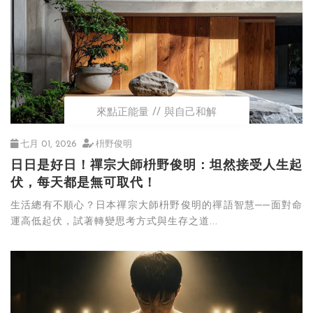
來點正能量
與自己和解
七月 01, 2026
枡野俊明
日日是好日！禪宗大師枡野俊明：坦然接受人生起
伏，每天都是無可取代！
生活總有不順心？日本禪宗大師枡野俊明的禪語智慧──面對命
運高低起伏，試著轉變思考方式與生存之道...