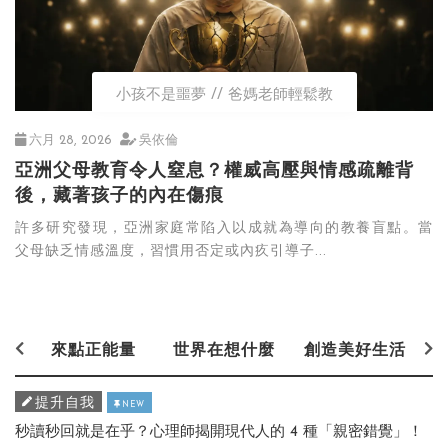
小孩不是噩夢
爸媽老師輕鬆教
六月 28, 2026
吳依倫
亞洲父母教育令人窒息？權威高壓與情感疏離背
後，藏著孩子的內在傷痕
許多研究發現，亞洲家庭常陷入以成就為導向的教養盲點。當
父母缺乏情感溫度，習慣用否定或內疚引導子...
來點正能量
世界在想什麼
創造美好生活
提升自我
NEW
秒讀秒回就是在乎？心理師揭開現代人的 4 種「親密錯覺」！