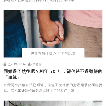
解析最新校園霸凌防制準則，按部就班掌握申...
世界在想什麼
世界的記憶
七月 10, 2026
高愛倫
同婚過了然後呢？相守 40 年，卻仍跨不過難解的
「血緣」
台灣同性婚姻合法已通過，但無子女伴侶的財產繼承仍面臨挑
戰。當兄弟姊妹特留分遇上幾十年的相伴，遺...