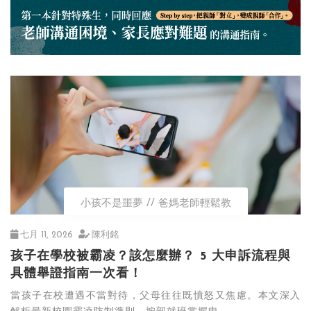
小孩不是噩夢
爸媽老師輕鬆教
七月 11, 2026
陳利銘
孩子在學校被霸凌？該怎麼辦？ 5 大申訴流程與
具體舉證指南一次看！
當孩子在校遭遇不當對待，父母往往既憤怒又焦慮。本文深入