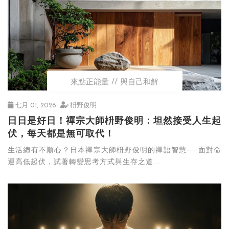
來點正能量
與自己和解
七月 01, 2026
枡野俊明
日日是好日！禪宗大師枡野俊明：坦然接受人生起
伏，每天都是無可取代！
生活總有不順心？日本禪宗大師枡野俊明的禪語智慧──面對命
運高低起伏，試著轉變思考方式與生存之道...