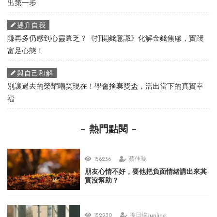
出第一步
提升自我
賺再多仍感到心靈匱乏？《打開錢意識》化解金錢焦慮，實踐
富足心態！
與自己和解
別讓過去的榮耀嘲笑現在！學會捨棄獎盃，活出當下的真實幸
福
熱門點閱
156236
蔡佳璇
朋友心情不好，要他把負面情緒講出來其
實沒幫助？
152230
換日線sunline