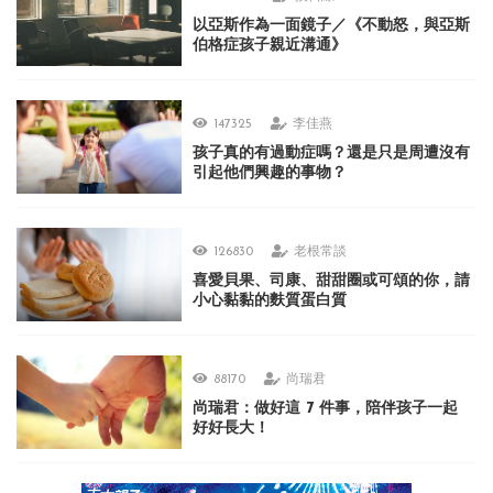
以亞斯作為一面鏡子／《不動怒，與亞斯
伯格症孩子親近溝通》
147325
李佳燕
孩子真的有過動症嗎？還是只是周遭沒有
引起他們興趣的事物？
126830
老根常談
喜愛貝果、司康、甜甜圈或可頌的你，請
小心黏黏的麩質蛋白質
88170
尚瑞君
尚瑞君：做好這 7 件事，陪伴孩子一起
好好長大！