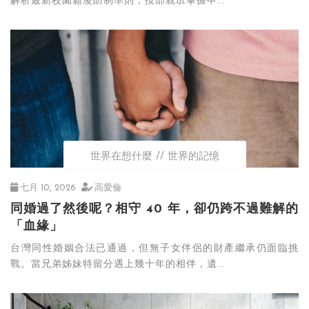
解析最新校園霸凌防制準則，按部就班掌握申...
世界在想什麼
世界的記憶
七月 10, 2026
高愛倫
同婚過了然後呢？相守 40 年，卻仍跨不過難解的
「血緣」
台灣同性婚姻合法已通過，但無子女伴侶的財產繼承仍面臨挑
戰。當兄弟姊妹特留分遇上幾十年的相伴，遺...