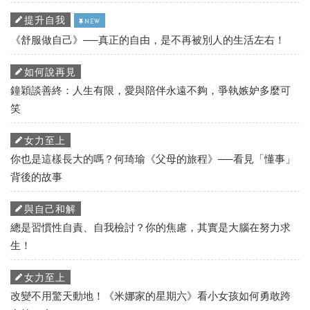
提升自我
NEW
《舒服做自己》──真正的自由，是不再被別人的生活左右！
如何說再見
鐘穎談善終：人生有限，愛與陪伴永遠不夠，爭執嫉妒多麼可
笑
女力至上
你也是這樣長大的嗎？何琦瑜《父母的旅程》──看見「懂事」
背後的故事
與自己和解
總是習慣性自責、自我檢討？你的焦慮，其實是大腦在努力求
生！
女力至上
改變不用驚天動地！《米娜家的星期六》看小女孩如何勇敢跨