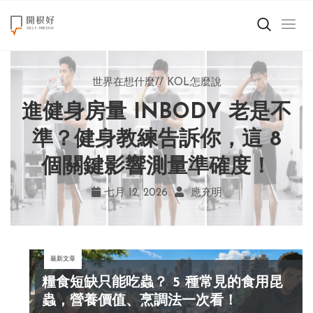
來點正能量
世界在想什麼
世界在想什麼
來點正能量
來點正能量
//
//
//
//
地球村發生的事
與自己和解
KOL怎麼說
女力至上
世界在想什麼
進健身房量 INBODY 老是不
AI 複製吉卜力畫風引爭議！
別讓過去的榮耀嘲笑現在！
改變不用驚天動地！《米娜
創造美好生活
宮崎駿用七年證明：人腦創
學會捨棄獎盃，活出當下的
家的星期六》看小女孩如何
準？健身教練告訴你，這 8
小孩不是噩夢
個關鍵影響測量準確度！
勇敢跨出第一步
作仍無可取代
真實幸福
職場商業經濟
七月 19, 2026
七月 17, 2026
七月 22, 2026
七月 12, 2026
亞瑟．布魯克斯
菲利浦．科特勒
不正田心
應充明
影片專區
最新文章
關於我們
糧食短缺只能吃蟲？ 5 種常見的食用昆
蟲，營養價值、烹調法一次看！