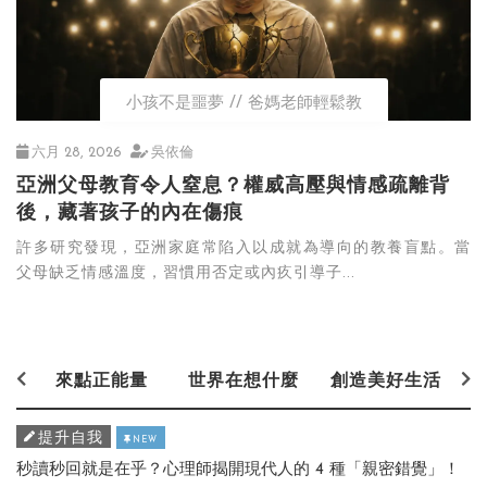
小孩不是噩夢
爸媽老師輕鬆教
六月 28, 2026
吳依倫
亞洲父母教育令人窒息？權威高壓與情感疏離背
後，藏著孩子的內在傷痕
許多研究發現，亞洲家庭常陷入以成就為導向的教養盲點。當
父母缺乏情感溫度，習慣用否定或內疚引導子...
來點正能量
世界在想什麼
創造美好生活
提升自我
NEW
秒讀秒回就是在乎？心理師揭開現代人的 4 種「親密錯覺」！