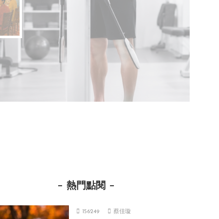
熱門點閱
156249
蔡佳璇