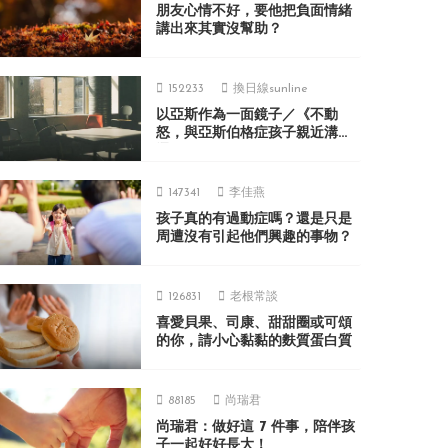
朋友心情不好，要他把負面情緒
講出來其實沒幫助？
152233
換日線sunline
以亞斯作為一面鏡子／《不動
怒，與亞斯伯格症孩子親近溝
通》
147341
李佳燕
孩子真的有過動症嗎？還是只是
周遭沒有引起他們興趣的事物？
126831
老根常談
喜愛貝果、司康、甜甜圈或可頌
的你，請小心黏黏的麩質蛋白質
88185
尚瑞君
尚瑞君：做好這 7 件事，陪伴孩
子一起好好長大！