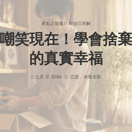
來點正能量
//
與自己和解
嘲笑現在！學會捨
的真實幸福
七月 17, 2026
亞瑟．布魯克斯