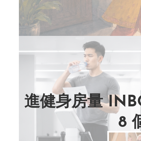
進健身房量 IN
8