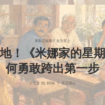
來點正能量
//
女力至上
地！《米娜家的星
何勇敢跨出第一步
七月 22, 2026
不正田心