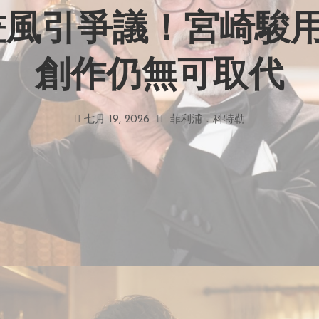
力畫風引爭議！宮崎駿
創作仍無可取代
七月 19, 2026
菲利浦．科特勒